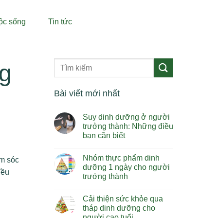
ộc sống
Tin tức
ng
Bài viết mới nhất
Suy dinh dưỡng ở người
trưởng thành: Những điều
bạn cần biết
Không
có
Nhóm thực phẩm dinh
ăm sóc
bình
luận
dưỡng 1 ngày cho người
đều
ở
trưởng thành
Suy
dinh
Không
dưỡng
có
ở
Cải thiện sức khỏe qua
bình
người
luận
tháp dinh dưỡng cho
trưởng
ở
thành:
người cao tuổi