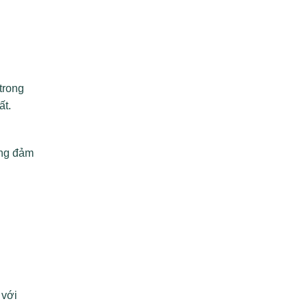
trong
ất.
ũng đảm
 với