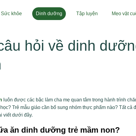
Sức khỏe
Dinh dưỡng
Tập luyện
Mẹo vặt cu
câu hỏi về dinh dưỡ
n
n
luôn được các bậc làm cha mẹ quan tâm trong hành trình ch
a học? Trẻ mẫu giáo cần bổ sung nhóm thực phẩm nào? Tất cả 
i viết dưới đây.
bữa ăn dinh dưỡng trẻ mầm non?