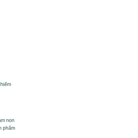
chiếm
mầm non
ản phẩm