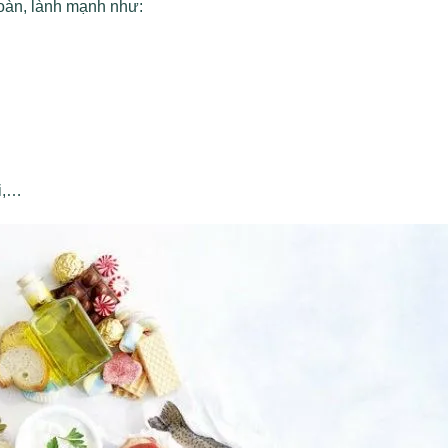
oàn, lành mạnh như:
i,…