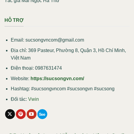
Tác giả Mai Ngọc Hà Thư
HỖ TRỢ
Email:
sucsongvncom@gmail.com
Địa chỉ: 369 Pasteur, Phường 8, Quận 3, Hồ Chí Minh,
Việt Nam
Điện thoại: 0987631474
Website:
https://sucsongvn.com/
Hashtag: #sucsongvncom #sucsongvn #sucsong
Đối tác:
Vwin